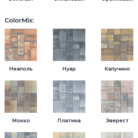
ColorMix:
Неаполь
Нуар
Капучино
Мокко
Платина
Эверест